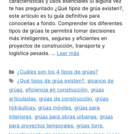
características y usos esenciales Si alguna vez
te has preguntado ¿Qué tipos de grúa existen?,
este artículo es tu guía definitiva para
conocerlas a fondo. Comprender los diferentes
tipos de grúas te permitirá tomar decisiones
más inteligentes, seguras y eficientes en
proyectos de construcción, transporte y
logística pesada. …
Leer más
Categorías
¿Cuáles son los 4 tipos de grúas?
Etiquetas
¿Qué tipos de grúa existen?
,
alcance de
grúas
,
eficiencia en construcción
,
grúas
articuladas
,
grúas de construcción
,
grúas
hidráulicas
,
grúas móviles
,
grúas para
interiores
,
grúas para obras urbanas
,
grúas
para proyectos temporales
,
grúas torre
,