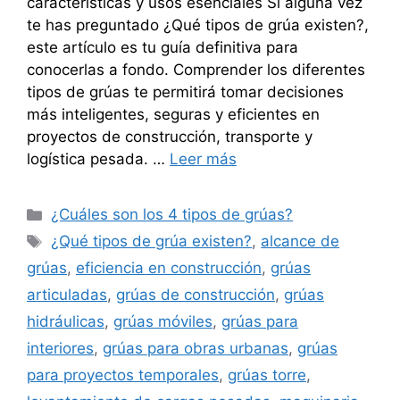
características y usos esenciales Si alguna vez
te has preguntado ¿Qué tipos de grúa existen?,
este artículo es tu guía definitiva para
conocerlas a fondo. Comprender los diferentes
tipos de grúas te permitirá tomar decisiones
más inteligentes, seguras y eficientes en
proyectos de construcción, transporte y
logística pesada. …
Leer más
Categorías
¿Cuáles son los 4 tipos de grúas?
Etiquetas
¿Qué tipos de grúa existen?
,
alcance de
grúas
,
eficiencia en construcción
,
grúas
articuladas
,
grúas de construcción
,
grúas
hidráulicas
,
grúas móviles
,
grúas para
interiores
,
grúas para obras urbanas
,
grúas
para proyectos temporales
,
grúas torre
,