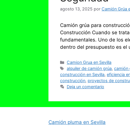
agosto 13, 2025
por
Camión Grúa en
Camión grúa para construcción
Construcción Cuando se trata d
fundamentales. Uno de los el
dentro del presupuesto es el
Categorías
Camion Grua en Sevilla
Etiquetas
alquiler de camión grúa
,
camión 
construcción en Sevilla
,
eficiencia e
construcción
,
proyectos de construc
Deja un comentario
Camión pluma en Sevilla