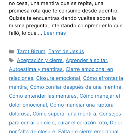
no cesa, una mentira que se repite, una
promesa rota que te consume desde adentro.
Quizás te encuentras dando vueltas sobre la
misma pregunta, intentando comprender lo que
falló, lo que …
Leer más
Categorías
Tarot Bizum
,
Tarot de Jesús
Etiquetas
Aceptación y cierre
,
Aprender a soltar
,
Autoestima y mentiras
,
Cierre emocional en
relaciones
,
Closure emocional
,
Cómo afrontar la
mentira
,
Cómo confiar después de una mentira
,
Cómo entender las mentiras
,
Cómo manejar el
dolor emocional
,
Cómo manejar una ruptura
dolorosa
,
Cómo superar una mentira
,
Consejos
para cerrar un ciclo
,
curar el corazón roto
,
Dolor
por falta de closure
,
Falta de cierre emocional
,