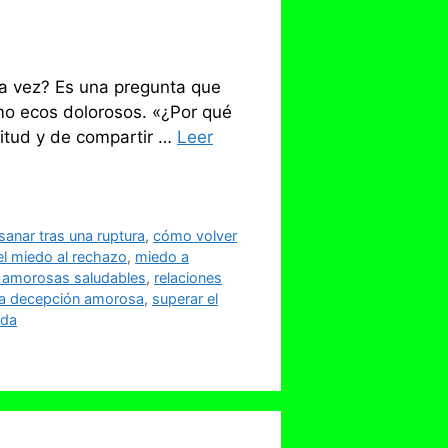
ra vez? Es una pregunta que
mo ecos dolorosos. «¿Por qué
nitud y de compartir …
Leer
anar tras una ruptura
,
cómo volver
el miedo al rechazo
,
miedo a
s amorosas saludables
,
relaciones
na decepción amorosa
,
superar el
ida