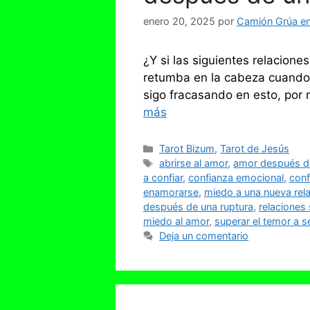
enero 20, 2025
por
Camión Grúa en 
¿Y si las siguientes relacion
retumba en la cabeza cuando 
sigo fracasando en esto, por
más
Categorías
Tarot Bizum
,
Tarot de Jesús
Etiquetas
abrirse al amor
,
amor después d
a confiar
,
confianza emocional
,
conf
enamorarse
,
miedo a una nueva rel
después de una ruptura
,
relaciones
miedo al amor
,
superar el temor a s
Deja un comentario