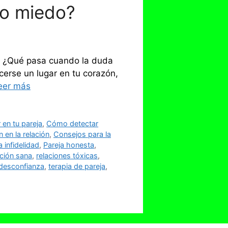
olo miedo?
.» ¿Qué pasa cuando la duda
erse un lugar en tu corazón,
eer más
en tu pareja
,
Cómo detectar
 en la relación
,
Consejos para la
a infidelidad
,
Pareja honesta
,
ción sana
,
relaciones tóxicas
,
 desconfianza
,
terapia de pareja
,