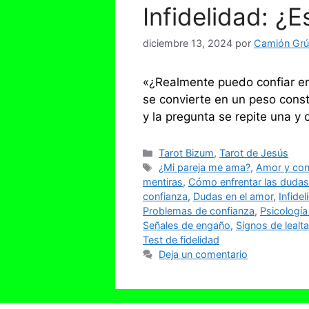
Infidelidad: ¿
diciembre 13, 2024
por
Camión Grúa
«¿Realmente puedo confiar en
se convierte en un peso cons
y la pregunta se repite una y 
Categorías
Tarot Bizum
,
Tarot de Jesús
Etiquetas
¿Mi pareja me ama?
,
Amor y con
mentiras
,
Cómo enfrentar las dudas
confianza
,
Dudas en el amor
,
Infide
Problemas de confianza
,
Psicología
Señales de engaño
,
Signos de lealt
Test de fidelidad
Deja un comentario