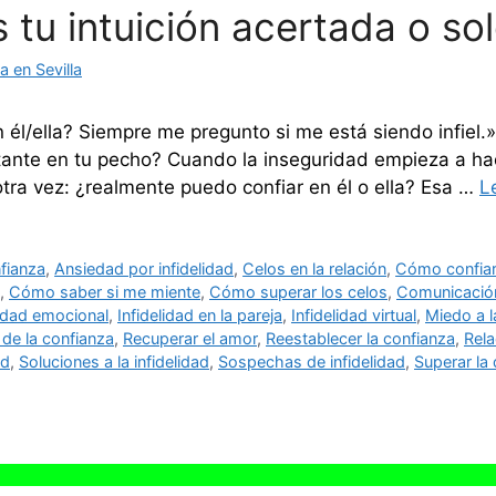
Es tu intuición acertada o s
 en Sevilla
 él/ella? Siempre me pregunto si me está siendo infiel
tante en tu pecho? Cuando la inseguridad empieza a hac
otra vez: ¿realmente puedo confiar en él o ella? Esa …
L
fianza
,
Ansiedad por infidelidad
,
Celos en la relación
,
Cómo confiar 
,
Cómo saber si me miente
,
Cómo superar los celos
,
Comunicación
lidad emocional
,
Infidelidad en la pareja
,
Infidelidad virtual
,
Miedo a l
 de la confianza
,
Recuperar el amor
,
Reestablecer la confianza
,
Rela
ad
,
Soluciones a la infidelidad
,
Sospechas de infidelidad
,
Superar la