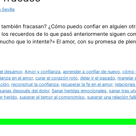
Sevilla
es también fracasan? ¿Cómo puedo confiar en alguien ot
los recuerdos de lo que pasó anteriormente siguen co
 mucho que lo intente?» El amor, con su promesa de ple
el desamor
,
Amor y confianza
,
aprender a confiar de nuevo
,
cómo s
ianza en el amor
,
curar el corazón roto
,
dejar ir el pasado
,
manejar 
ación
,
reconstruir la confianza
,
recuperar la fe en el amor
,
relacione
 sanas después del dolor
,
Sanar heridas emocionales
,
sanar tras u
er herido
,
superar el temor al compromiso
,
superar una relación fall