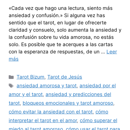
«Cada vez que hago una lectura, siento más
ansiedad y confusión.» Si alguna vez has
sentido que el tarot, en lugar de ofrecerte
claridad y consuelo, solo aumenta la ansiedad y
la confusión sobre tu vida amorosa, no estás
solo. Es posible que te acerques a las cartas
con la esperanza de respuestas, de un …
Leer
más
Categorías
Tarot Bizum
,
Tarot de Jesús
Etiquetas
ansiedad amorosa y tarot
,
ansiedad por el
amor y el tarot
,
ansiedad y predicciones del
tarot
,
bloqueos emocionales y tarot amoroso
,
cómo evitar la ansiedad con el tarot
,
cómo
interpretar el tarot en el amor
,
cómo superar el
miedo al tarot amoroso
,
cómo usar el tarot para