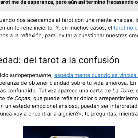
 tarot me da esperanza, pero aún así termino fracasando o
cuando nos acercamos al tarot con una mente ansiosa, 
n un terreno incierto. Y, en muchos casos, el
tarot no 
nos a la reflexión, para invitar a cuestionar nuestras cr
iedad: del tarot a la confusión
iclo autoperpetuante,
especialmente cuando se vincula a
peranza de obtener claridad sobre tu vida amorosa. En l
más confundido. Tal vez aparece una carta de
La Torre
,
co de Copas
, que puede reflejar dolor o arrepentimient
n un estado emocional ansioso, pueden ser interpreta
nunca voy a encontrar a alguien?», te preguntas, mientr