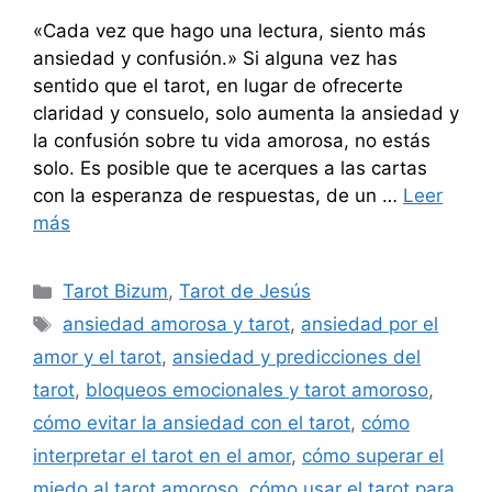
«Cada vez que hago una lectura, siento más
ansiedad y confusión.» Si alguna vez has
sentido que el tarot, en lugar de ofrecerte
claridad y consuelo, solo aumenta la ansiedad y
la confusión sobre tu vida amorosa, no estás
solo. Es posible que te acerques a las cartas
con la esperanza de respuestas, de un …
Leer
más
Categorías
Tarot Bizum
,
Tarot de Jesús
Etiquetas
ansiedad amorosa y tarot
,
ansiedad por el
amor y el tarot
,
ansiedad y predicciones del
tarot
,
bloqueos emocionales y tarot amoroso
,
cómo evitar la ansiedad con el tarot
,
cómo
interpretar el tarot en el amor
,
cómo superar el
miedo al tarot amoroso
,
cómo usar el tarot para