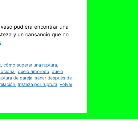
l vaso pudiera encontrar una
isteza y un cansancio que no
s
x
,
cómo superar una ruptura
,
ocional
,
duelo amoroso
,
duelo
uptura de pareja
,
sanar después de
relación
,
tristeza por ruptura
,
volver