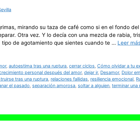
evilla
grimas, mirando su taza de café como si en el fondo de
parar. Otra vez. Y lo decía con una mezcla de rabia, tr
se tipo de agotamiento que sientes cuando te …
Leer má
mor
,
autoestima tras una ruptura
,
cerrar ciclos
,
Cómo olvidar a tu e
crecimiento personal después del amor
,
dejar ir
,
Desamor
,
Dolor em
truirse tras una ruptura
,
relaciones fallidas
,
resiliencia emocional
,
R
anar el pasado
,
separación amorosa
,
soltar a alguien
,
terminar una 