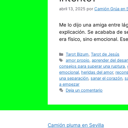
abril 13, 2025
por
Camión Grúa en S
Me lo dijo una amiga entre lá
explicación. Se acababa de se
era físico, sino emocional. E
Categorías
Tarot Bizum
,
Tarot de Jesús
Etiquetas
amor propio
,
aprender del desa
consejos para superar una ruptura
,
emocional
,
heridas del amor
,
recons
una separación
,
sanar el corazón
,
s
a empezar
Deja un comentario
Camión pluma en Sevilla