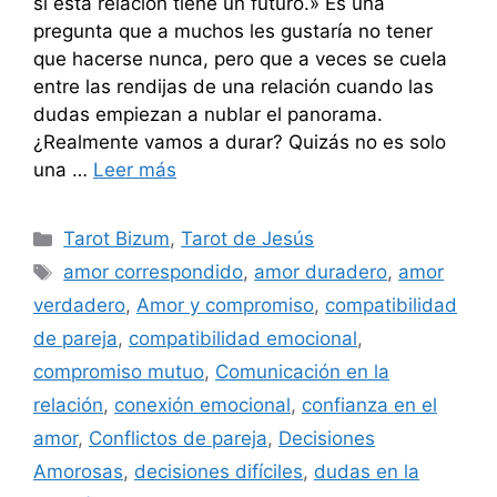
si esta relación tiene un futuro.» Es una
pregunta que a muchos les gustaría no tener
que hacerse nunca, pero que a veces se cuela
entre las rendijas de una relación cuando las
dudas empiezan a nublar el panorama.
¿Realmente vamos a durar? Quizás no es solo
una …
Leer más
Categorías
Tarot Bizum
,
Tarot de Jesús
Etiquetas
amor correspondido
,
amor duradero
,
amor
verdadero
,
Amor y compromiso
,
compatibilidad
de pareja
,
compatibilidad emocional
,
compromiso mutuo
,
Comunicación en la
relación
,
conexión emocional
,
confianza en el
amor
,
Conflictos de pareja
,
Decisiones
Amorosas
,
decisiones difíciles
,
dudas en la