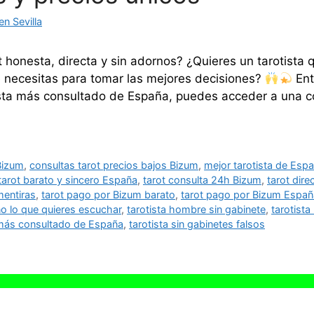
n Sevilla
 honesta, directa y sin adornos? ¿Quieres un tarotista 
ue necesitas para tomar las mejores decisiones?
Ent
ista más consultado de España, puedes acceder a una c
Bizum
,
consultas tarot precios bajos Bizum
,
mejor tarotista de Esp
tarot barato y sincero España
,
tarot consulta 24h Bizum
,
tarot dire
mentiras
,
tarot pago por Bizum barato
,
tarot pago por Bizum Españ
no lo que quieres escuchar
,
tarotista hombre sin gabinete
,
tarotist
 más consultado de España
,
tarotista sin gabinetes falsos