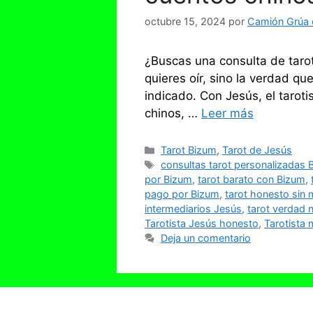
octubre 15, 2024
por
Camión Grúa e
¿Buscas una consulta de tarot
quieres oír, sino la verdad q
indicado. Con Jesús, el tarot
chinos, …
Leer más
Categorías
Tarot Bizum
,
Tarot de Jesús
Etiquetas
consultas tarot personalizadas 
por Bizum
,
tarot barato con Bizum
,
pago por Bizum
,
tarot honesto sin 
intermediarios Jesús
,
tarot verdad 
Tarotista Jesús honesto
,
Tarotista
Deja un comentario