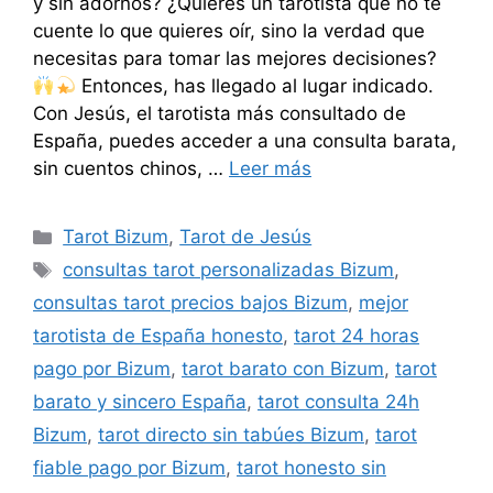
y sin adornos? ¿Quieres un tarotista que no te
cuente lo que quieres oír, sino la verdad que
necesitas para tomar las mejores decisiones?
Entonces, has llegado al lugar indicado.
Con Jesús, el tarotista más consultado de
España, puedes acceder a una consulta barata,
sin cuentos chinos, …
Leer más
Categorías
Tarot Bizum
,
Tarot de Jesús
Etiquetas
consultas tarot personalizadas Bizum
,
consultas tarot precios bajos Bizum
,
mejor
tarotista de España honesto
,
tarot 24 horas
pago por Bizum
,
tarot barato con Bizum
,
tarot
barato y sincero España
,
tarot consulta 24h
Bizum
,
tarot directo sin tabúes Bizum
,
tarot
fiable pago por Bizum
,
tarot honesto sin