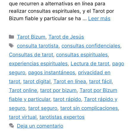
que recurren a alternativas en línea para
realizar consultas espirituales, y el Tarot por
Bizum fiable y particular se ha …
Leer más
Categorías
Tarot Bizum
,
Tarot de Jesús
Etiquetas
consulta tarotista
,
consultas confidenciales
,
Consultas de tarot
,
consultas espirituales
,
experiencias espirituales
,
Lectura de tarot
,
pago
seguro
,
pagos instantáneos
,
privacidad en
tarot
,
tarot digital
,
Tarot en línea
,
tarot fácil
,
Tarot online
,
tarot por bizum
,
Tarot por Bizum
fiable y particular
,
tarot rápido
,
Tarot rápido y
seguro
,
tarot seguro
,
tarot sin complicaciones
,
tarot virtual
,
tarotistas expertos
Deja un comentario