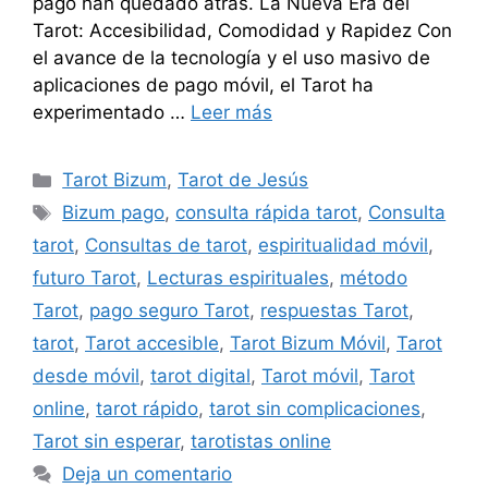
pago han quedado atrás. La Nueva Era del
Tarot: Accesibilidad, Comodidad y Rapidez Con
el avance de la tecnología y el uso masivo de
aplicaciones de pago móvil, el Tarot ha
experimentado …
Leer más
Categorías
Tarot Bizum
,
Tarot de Jesús
Etiquetas
Bizum pago
,
consulta rápida tarot
,
Consulta
tarot
,
Consultas de tarot
,
espiritualidad móvil
,
futuro Tarot
,
Lecturas espirituales
,
método
Tarot
,
pago seguro Tarot
,
respuestas Tarot
,
tarot
,
Tarot accesible
,
Tarot Bizum Móvil
,
Tarot
desde móvil
,
tarot digital
,
Tarot móvil
,
Tarot
online
,
tarot rápido
,
tarot sin complicaciones
,
Tarot sin esperar
,
tarotistas online
Deja un comentario