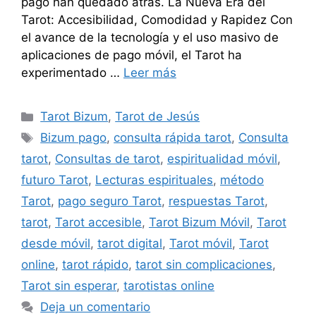
pago han quedado atrás. La Nueva Era del
Tarot: Accesibilidad, Comodidad y Rapidez Con
el avance de la tecnología y el uso masivo de
aplicaciones de pago móvil, el Tarot ha
experimentado …
Leer más
Categorías
Tarot Bizum
,
Tarot de Jesús
Etiquetas
Bizum pago
,
consulta rápida tarot
,
Consulta
tarot
,
Consultas de tarot
,
espiritualidad móvil
,
futuro Tarot
,
Lecturas espirituales
,
método
Tarot
,
pago seguro Tarot
,
respuestas Tarot
,
tarot
,
Tarot accesible
,
Tarot Bizum Móvil
,
Tarot
desde móvil
,
tarot digital
,
Tarot móvil
,
Tarot
online
,
tarot rápido
,
tarot sin complicaciones
,
Tarot sin esperar
,
tarotistas online
Deja un comentario