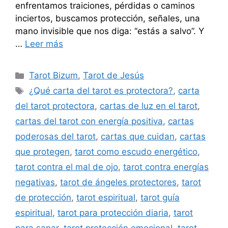
enfrentamos traiciones, pérdidas o caminos
inciertos, buscamos protección, señales, una
mano invisible que nos diga: “estás a salvo”. Y
…
Leer más
Categorías
Tarot Bizum
,
Tarot de Jesús
Etiquetas
¿Qué carta del tarot es protectora?
,
carta
del tarot protectora
,
cartas de luz en el tarot
,
cartas del tarot con energía positiva
,
cartas
poderosas del tarot
,
cartas que cuidan
,
cartas
que protegen
,
tarot como escudo energético
,
tarot contra el mal de ojo
,
tarot contra energías
negativas
,
tarot de ángeles protectores
,
tarot
de protección
,
tarot espiritual
,
tarot guía
espiritual
,
tarot para protección diaria
,
tarot