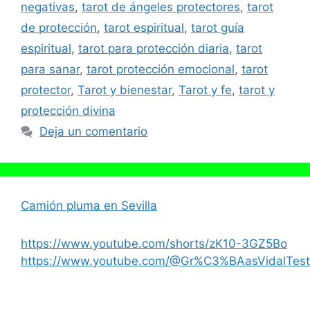
negativas
,
tarot de ángeles protectores
,
tarot
de protección
,
tarot espiritual
,
tarot guía
espiritual
,
tarot para protección diaria
,
tarot
para sanar
,
tarot protección emocional
,
tarot
protector
,
Tarot y bienestar
,
Tarot y fe
,
tarot y
protección divina
Deja un comentario
Camión pluma en Sevilla
https://www.youtube.com/shorts/zK10-3GZ5Bo
https://www.youtube.com/@Gr%C3%BAasVidalTest