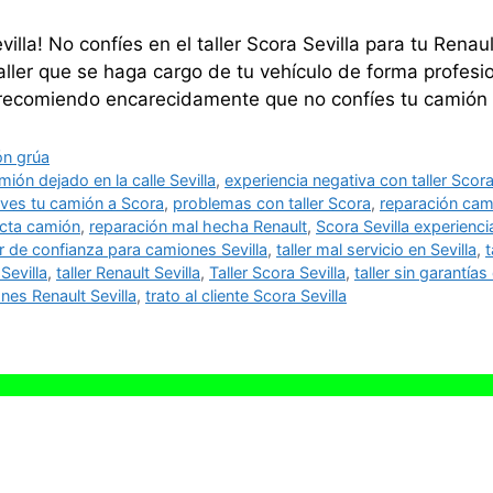
illa! No confíes en el taller Scora Sevilla para tu Ren
aller que se haga cargo de tu vehículo de forma profesion
te recomiendo encarecidamente que no confíes tu camió
ón grúa
mión dejado en la calle Sevilla
,
experiencia negativa con taller Scor
eves tu camión a Scora
,
problemas con taller Scora
,
reparación cam
ecta camión
,
reparación mal hecha Renault
,
Scora Sevilla experienci
er de confianza para camiones Sevilla
,
taller mal servicio en Sevilla
,
Sevilla
,
taller Renault Sevilla
,
Taller Scora Sevilla
,
taller sin garantía
nes Renault Sevilla
,
trato al cliente Scora Sevilla