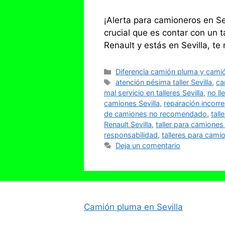
¡Alerta para camioneros en Sev
crucial que es contar con un t
Renault y estás en Sevilla, 
Categorías
Diferencia camión pluma y cami
Etiquetas
atención pésima taller Sevilla
,
ca
mal servicio en talleres Sevilla
,
no ll
camiones Sevilla
,
reparación incorr
de camiones no recomendado
,
tall
Renault Sevilla
,
taller para camiones 
responsabilidad
,
talleres para camio
Deja un comentario
Camión pluma en Sevilla