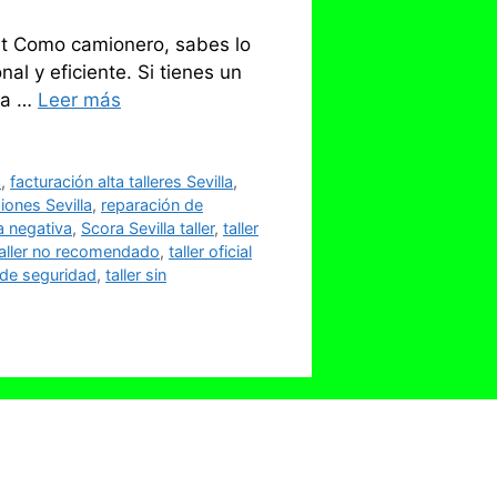
ault Como camionero, sabes lo
al y eficiente. Si tienes un
n a …
Leer más
a
,
facturación alta talleres Sevilla
,
iones Sevilla
,
reparación de
a negativa
,
Scora Sevilla taller
,
taller
taller no recomendado
,
taller oficial
s de seguridad
,
taller sin