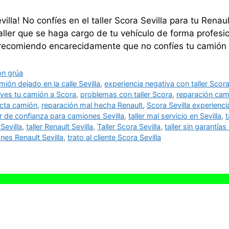
illa! No confíes en el taller Scora Sevilla para tu Ren
aller que se haga cargo de tu vehículo de forma profesion
te recomiendo encarecidamente que no confíes tu camió
ón grúa
mión dejado en la calle Sevilla
,
experiencia negativa con taller Scor
eves tu camión a Scora
,
problemas con taller Scora
,
reparación cam
ecta camión
,
reparación mal hecha Renault
,
Scora Sevilla experienci
er de confianza para camiones Sevilla
,
taller mal servicio en Sevilla
,
Sevilla
,
taller Renault Sevilla
,
Taller Scora Sevilla
,
taller sin garantía
nes Renault Sevilla
,
trato al cliente Scora Sevilla