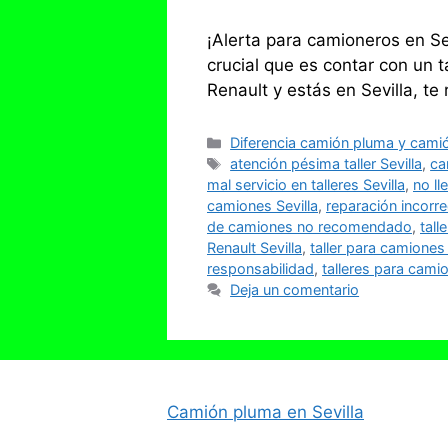
¡Alerta para camioneros en Sev
crucial que es contar con un t
Renault y estás en Sevilla, 
Categorías
Diferencia camión pluma y cami
Etiquetas
atención pésima taller Sevilla
,
ca
mal servicio en talleres Sevilla
,
no ll
camiones Sevilla
,
reparación incorr
de camiones no recomendado
,
tall
Renault Sevilla
,
taller para camiones 
responsabilidad
,
talleres para camio
Deja un comentario
Camión pluma en Sevilla