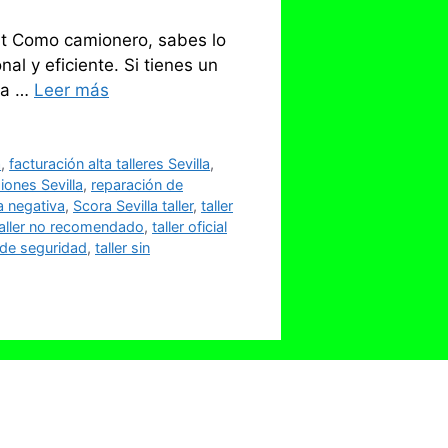
ault Como camionero, sabes lo
al y eficiente. Si tienes un
n a …
Leer más
a
,
facturación alta talleres Sevilla
,
iones Sevilla
,
reparación de
a negativa
,
Scora Sevilla taller
,
taller
taller no recomendado
,
taller oficial
s de seguridad
,
taller sin