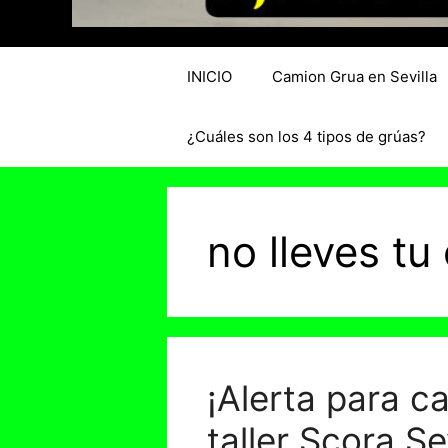
INICIO
Camion Grua en Sevilla
¿Cuáles son los 4 tipos de grúas?
no lleves t
¡Alerta para c
taller Scora Se