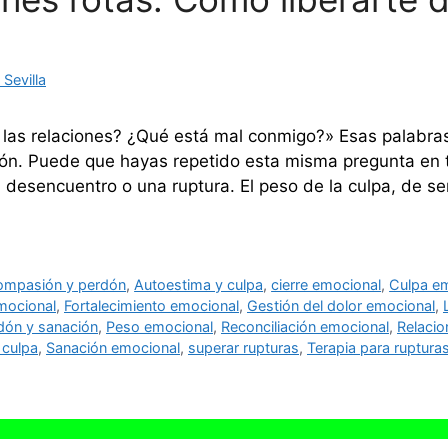
Sevilla
 las relaciones? ¿Qué está mal conmigo?» Esas palabra
zón. Puede que hayas repetido esta misma pregunta en t
desencuentro o una ruptura. El peso de la culpa, de se
ompasión y perdón
,
Autoestima y culpa
,
cierre emocional
,
Culpa e
mocional
,
Fortalecimiento emocional
,
Gestión del dolor emocional
,
dón y sanación
,
Peso emocional
,
Reconciliación emocional
,
Relacio
 culpa
,
Sanación emocional
,
superar rupturas
,
Terapia para ruptura