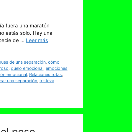
ía fuera una maratón
no estás solo. Hay una
specie de …
Leer más
ués de una separación
,
cómo
roso
,
duelo emocional
,
emociones
ión emocional
,
Relaciones rotas
,
rar una separación
,
tristeza
del peso