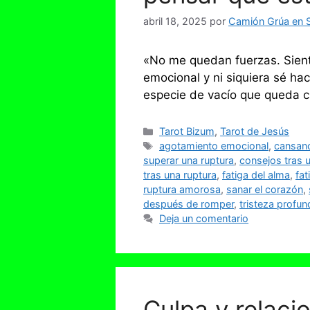
abril 18, 2025
por
Camión Grúa en S
«No me quedan fuerzas. Sient
emocional y ni siquiera sé ha
especie de vacío que queda c
Categorías
Tarot Bizum
,
Tarot de Jesús
Etiquetas
agotamiento emocional
,
cansanc
superar una ruptura
,
consejos tras 
tras una ruptura
,
fatiga del alma
,
fa
ruptura amorosa
,
sanar el corazón
,
después de romper
,
tristeza profun
Deja un comentario
Culpa y relaci