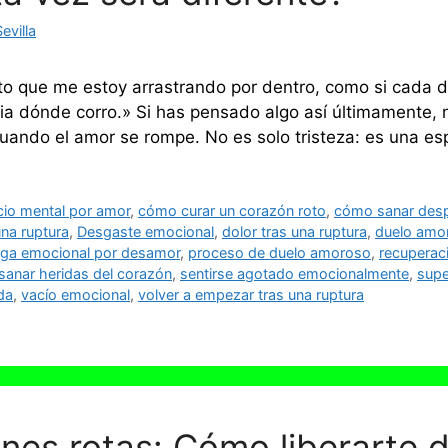
evilla
o que me estoy arrastrando por dentro, como si cada d
cia dónde corro.» Si has pensado algo así últimamente, 
uando el amor se rompe. No es solo tristeza: es una e
io mental por amor
,
cómo curar un corazón roto
,
cómo sanar desp
una ruptura
,
Desgaste emocional
,
dolor tras una ruptura
,
duelo amo
tiga emocional por desamor
,
proceso de duelo amoroso
,
recuperac
sanar heridas del corazón
,
sentirse agotado emocionalmente
,
supe
da
,
vacío emocional
,
volver a empezar tras una ruptura
ones rotas: Cómo liberarte 