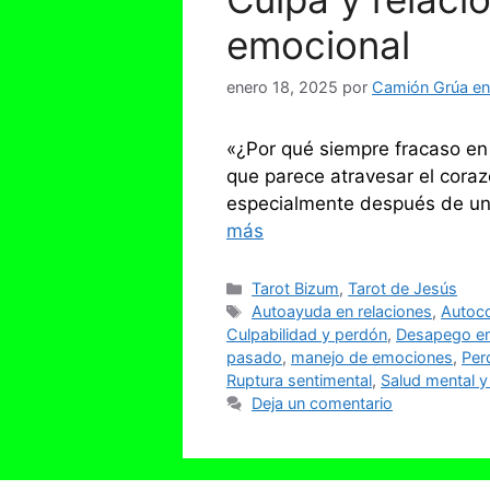
emocional
enero 18, 2025
por
Camión Grúa en 
«¿Por qué siempre fracaso en
que parece atravesar el cora
especialmente después de un 
más
Categorías
Tarot Bizum
,
Tarot de Jesús
Etiquetas
Autoayuda en relaciones
,
Autoc
Culpabilidad y perdón
,
Desapego e
pasado
,
manejo de emociones
,
Per
Ruptura sentimental
,
Salud mental y
Deja un comentario