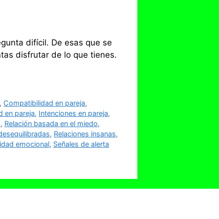
gunta difícil. De esas que se
s disfrutar de lo que tienes.
,
Compatibilidad en pareja
,
 en pareja
,
Intenciones en pareja
,
s
,
Relación basada en el miedo
,
desequilibradas
,
Relaciones insanas
,
idad emocional
,
Señales de alerta