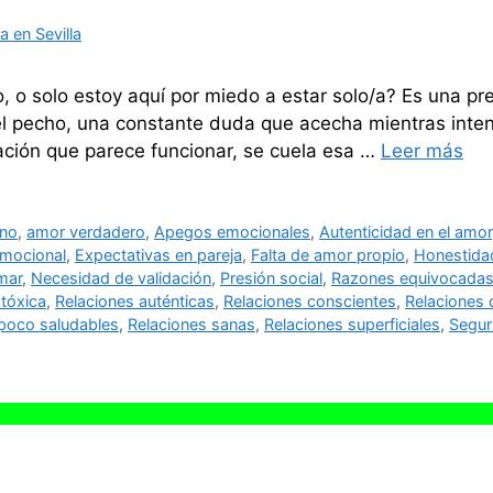
 en Sevilla
o, o solo estoy aquí por miedo a estar solo/a? Es una pre
 pecho, una constante duda que acecha mientras intenta
ación que parece funcionar, se cuela esa …
Leer más
ino
,
amor verdadero
,
Apegos emocionales
,
Autenticidad en el amor
mocional
,
Expectativas en pareja
,
Falta de amor propio
,
Honestidad
mar
,
Necesidad de validación
,
Presión social
,
Razones equivocada
 tóxica
,
Relaciones auténticas
,
Relaciones conscientes
,
Relaciones 
 poco saludables
,
Relaciones sanas
,
Relaciones superficiales
,
Segur