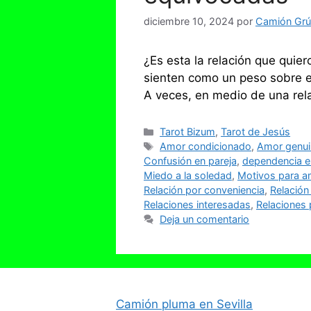
diciembre 10, 2024
por
Camión Grúa
¿Es esta la relación que quier
sienten como un peso sobre el
A veces, en medio de una rel
Categorías
Tarot Bizum
,
Tarot de Jesús
Etiquetas
Amor condicionado
,
Amor genu
Confusión en pareja
,
dependencia e
Miedo a la soledad
,
Motivos para a
Relación por conveniencia
,
Relación
Relaciones interesadas
,
Relaciones
Deja un comentario
Camión pluma en Sevilla