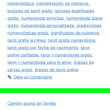
numerológica
,
interpretación de números
,
lecturas de tarot gratis
,
lecturas espirituales
gratis
,
numerología amorosa
,
numerología diaria
gratis
,
numerología personalizada
,
predicciones
numerológicas gratis
,
significados de números
,
tarot gratis en línea
,
tarot gratis numerologia
,
tarot gratis por fecha de nacimiento
,
tarot
online confiable
,
tarot y numerología gratis
,
tarot y numerología para el amor
,
tiradas de
cartas gratis
,
tiradas de tarot online
Deja un comentario
Camión pluma en Sevilla