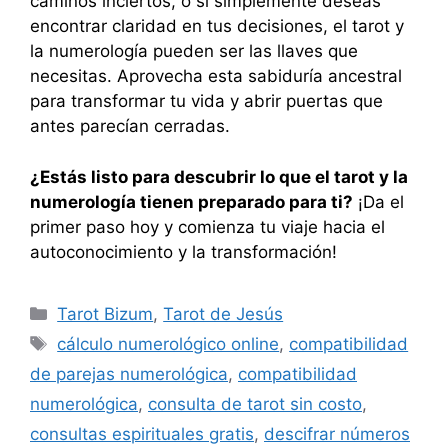
caminos inciertos, o si simplemente deseas
encontrar claridad en tus decisiones, el tarot y
la numerología pueden ser las llaves que
necesitas. Aprovecha esta sabiduría ancestral
para transformar tu vida y abrir puertas que
antes parecían cerradas.
¿Estás listo para descubrir lo que el tarot y la
numerología tienen preparado para ti?
¡Da el
primer paso hoy y comienza tu viaje hacia el
autoconocimiento y la transformación!
Categorías
Tarot Bizum
,
Tarot de Jesús
Etiquetas
cálculo numerológico online
,
compatibilidad
de parejas numerológica
,
compatibilidad
numerológica
,
consulta de tarot sin costo
,
consultas espirituales gratis
,
descifrar números