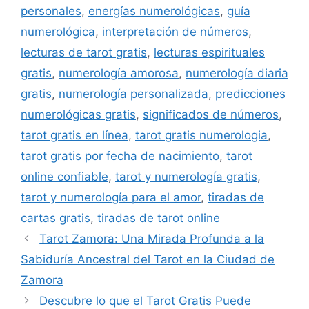
personales
,
energías numerológicas
,
guía
numerológica
,
interpretación de números
,
lecturas de tarot gratis
,
lecturas espirituales
gratis
,
numerología amorosa
,
numerología diaria
gratis
,
numerología personalizada
,
predicciones
numerológicas gratis
,
significados de números
,
tarot gratis en línea
,
tarot gratis numerologia
,
tarot gratis por fecha de nacimiento
,
tarot
online confiable
,
tarot y numerología gratis
,
tarot y numerología para el amor
,
tiradas de
cartas gratis
,
tiradas de tarot online
Tarot Zamora: Una Mirada Profunda a la
Sabiduría Ancestral del Tarot en la Ciudad de
Zamora
Descubre lo que el Tarot Gratis Puede