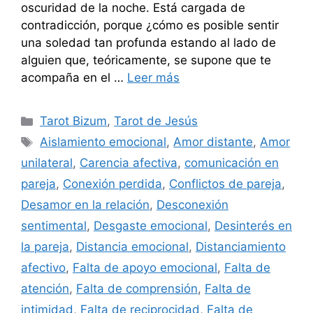
oscuridad de la noche. Está cargada de
contradicción, porque ¿cómo es posible sentir
una soledad tan profunda estando al lado de
alguien que, teóricamente, se supone que te
acompaña en el …
Leer más
Categorías
Tarot Bizum
,
Tarot de Jesús
Etiquetas
Aislamiento emocional
,
Amor distante
,
Amor
unilateral
,
Carencia afectiva
,
comunicación en
pareja
,
Conexión perdida
,
Conflictos de pareja
,
Desamor en la relación
,
Desconexión
sentimental
,
Desgaste emocional
,
Desinterés en
la pareja
,
Distancia emocional
,
Distanciamiento
afectivo
,
Falta de apoyo emocional
,
Falta de
atención
,
Falta de comprensión
,
Falta de
intimidad
,
Falta de reciprocidad
,
Falta de