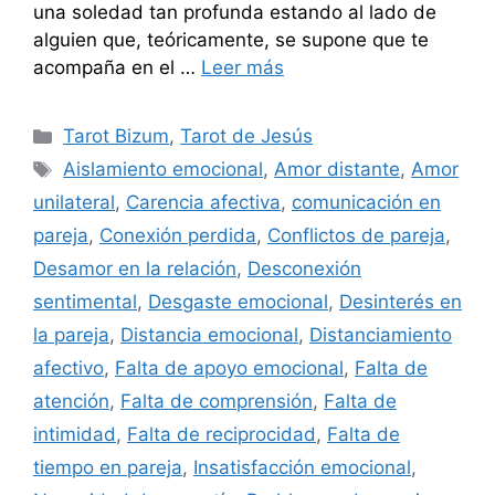
una soledad tan profunda estando al lado de
alguien que, teóricamente, se supone que te
acompaña en el …
Leer más
Categorías
Tarot Bizum
,
Tarot de Jesús
Etiquetas
Aislamiento emocional
,
Amor distante
,
Amor
unilateral
,
Carencia afectiva
,
comunicación en
pareja
,
Conexión perdida
,
Conflictos de pareja
,
Desamor en la relación
,
Desconexión
sentimental
,
Desgaste emocional
,
Desinterés en
la pareja
,
Distancia emocional
,
Distanciamiento
afectivo
,
Falta de apoyo emocional
,
Falta de
atención
,
Falta de comprensión
,
Falta de
intimidad
,
Falta de reciprocidad
,
Falta de
tiempo en pareja
,
Insatisfacción emocional
,