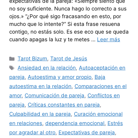
expectativas de la pareja: «Siempre siento que
no soy suficiente. Nunca hago lo correcto a sus
ojos.» “¿Por qué sigo fracasando en esto, por
mucho que lo intente?” Si esta frase resuena
contigo, no estás solo. Es ese eco que se queda
cuando apagas la luz y te metes …
Leer más
Categorías
Tarot Bizum
,
Tarot de Jesús
Etiquetas
Ansiedad en la relación
,
Autoaceptación en
pareja
,
Autoestima y amor propio
,
Baja
autoestima en la relación
,
Comparaciones en el
amor
,
Comunicación de pareja
,
Conflictos en
pareja
,
Críticas constantes en pareja
,
Culpabilidad en la pareja
,
Curación emocional
en relaciones
,
dependencia emocional
,
Estrés
por agradar al otro
,
Expectativas de pareja
,