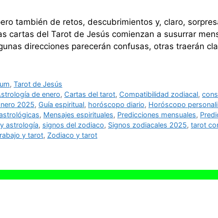
pero también de retos, descubrimientos y, claro, sorpres
las cartas del Tarot de Jesús comienzan a susurrar men
nas direcciones parecerán confusas, otras traerán clar
zum
,
Tarot de Jesús
strología de enero
,
Cartas del tarot
,
Compatibilidad zodiacal
,
cons
nero 2025
,
Guía espiritual
,
horóscopo diario
,
Horóscopo personal
astrológicas
,
Mensajes espirituales
,
Predicciones mensuales
,
Predi
y astrología
,
signos del zodiaco
,
Signos zodiacales 2025
,
tarot co
rabajo y tarot
,
Zodiaco y tarot