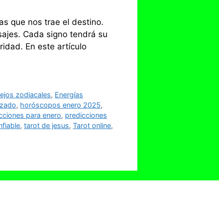
as que nos trae el destino.
sajes. Cada signo tendrá su
idad. En este artículo
ejos zodiacales
,
Energías
izado
,
horóscopos enero 2025
,
cciones para enero
,
predicciones
nfiable
,
tarot de jesus
,
Tarot online
,