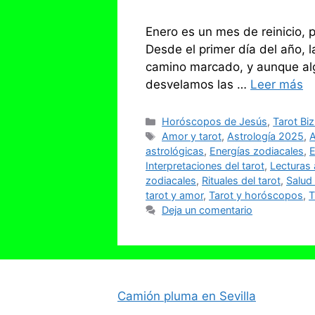
Enero es un mes de reinicio, 
Desde el primer día del año, 
camino marcado, y aunque algu
desvelamos las …
Leer más
Categorías
Horóscopos de Jesús
,
Tarot Bi
Etiquetas
Amor y tarot
,
Astrología 2025
,
A
astrológicas
,
Energías zodiacales
,
E
Interpretaciones del tarot
,
Lecturas 
zodiacales
,
Rituales del tarot
,
Salud 
tarot y amor
,
Tarot y horóscopos
,
T
Deja un comentario
Camión pluma en Sevilla