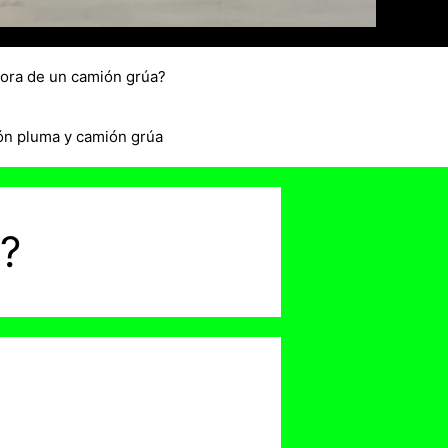
hora de un camión grúa?
ón pluma y camión grúa
?