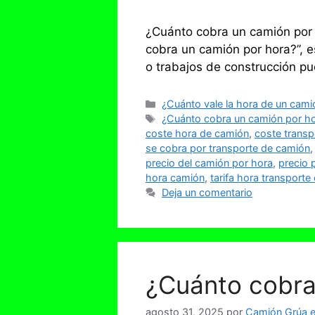
¿Cuánto cobra un camión por 
cobra un camión por hora?”, e
o trabajos de construcción pu
Categorías
¿Cuánto vale la hora de un cami
Etiquetas
¿Cuánto cobra un camión por h
coste hora de camión
,
coste trans
se cobra por transporte de camión
precio del camión por hora
,
precio 
hora camión
,
tarifa hora transporte
Deja un comentario
¿Cuánto cobra
agosto 31, 2025
por
Camión Grúa en