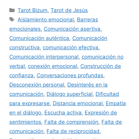
Categorías
Tarot Bizum
,
Tarot de Jesús
Etiquetas
Aislamiento emocional
,
Barreras
emocionales
,
Comunicación asertiva
,
Comunicación auténtica
,
Comunicación
constructiva
,
comunicación efectiva
,
Comunicación interpersonal
,
comunicación no
verbal
,
conexión emocional
,
Construcción de
confianza
,
Conversaciones profundas
,
Desconexión personal
,
Desinterés en la
comunicación
,
Diálogo superficial
,
Dificultad
para expresarse
,
Distancia emocional
,
Empatía
en el diálogo
,
Escucha activa
,
Expresión de
sentimientos
,
Falta de comprensión
,
Falta de
comunicación
,
Falta de reciprocidad
,