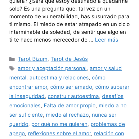
quiera? ¿Será que estoy destinado a quedarme
solo? Es una pregunta que, tal vez en un
momento de vulnerabilidad, has susurrado para
ti mismo. El miedo de estar atrapado en un ciclo
interminable de soledad, de sentir que algo en
ti te hace menos merecedor de …
Leer más
Categorías
Tarot Bizum
,
Tarot de Jesús
Etiquetas
amor y aceptación personal
,
amor y salud
mental
,
autoestima y relaciones
,
cómo
encontrar amor
,
cómo ser amado
,
cómo superar
la inseguridad
,
construir autoestima
,
desafíos
emocionales
,
Falta de amor propio
,
miedo a no
ser suficiente
,
miedo al rechazo
,
nunca ser
querido
,
por qué no me quieren
,
problemas de
apego
,
reflexiones sobre el amor
,
relación con