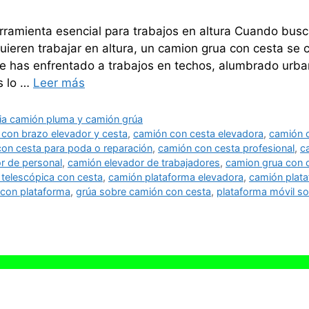
ramienta esencial para trabajos en altura Cuando busca
uieren trabajar en altura, un camion grua con cesta se c
te has enfrentado a trabajos en techos, alumbrado urb
s lo …
Leer más
cia camión pluma y camión grúa
con brazo elevador y cesta
,
camión con cesta elevadora
,
camión c
on cesta para poda o reparación
,
camión con cesta profesional
,
c
r de personal
,
camión elevador de trabajadores
,
camion grua con 
 telescópica con cesta
,
camión plataforma elevadora
,
camión plata
con plataforma
,
grúa sobre camión con cesta
,
plataforma móvil s