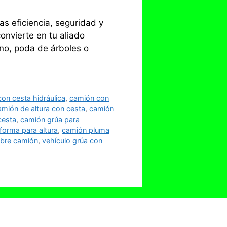
s eficiencia, seguridad y
onvierte en tu aliado
ano, poda de árboles o
on cesta hidráulica
,
camión con
amión de altura con cesta
,
camión
cesta
,
camión grúa para
forma para altura
,
camión pluma
obre camión
,
vehículo grúa con