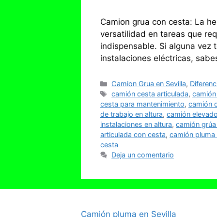
Camion grua con cesta: La her
versatilidad en tareas que req
indispensable. Si alguna vez 
instalaciones eléctricas, sabe
Categorías
Camion Grua en Sevilla
,
Diferen
Etiquetas
camión cesta articulada
,
camión 
cesta para mantenimiento
,
camión c
de trabajo en altura
,
camión elevado
instalaciones en altura
,
camión grúa
articulada con cesta
,
camión pluma 
cesta
Deja un comentario
Camión pluma en Sevilla