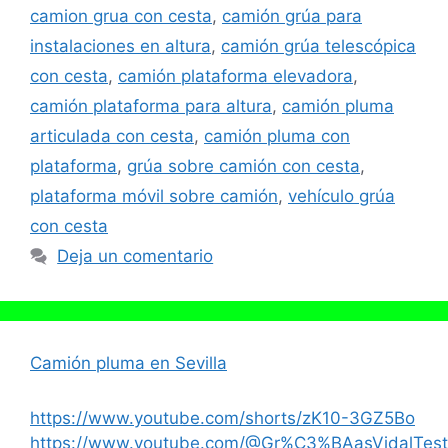
camion grua con cesta
,
camión grúa para
instalaciones en altura
,
camión grúa telescópica
con cesta
,
camión plataforma elevadora
,
camión plataforma para altura
,
camión pluma
articulada con cesta
,
camión pluma con
plataforma
,
grúa sobre camión con cesta
,
plataforma móvil sobre camión
,
vehículo grúa
con cesta
Deja un comentario
Camión pluma en Sevilla
https://www.youtube.com/shorts/zK10-3GZ5Bo
https://www.youtube.com/@Gr%C3%BAasVidalTest