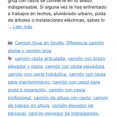
grua con cesta se convierte en tu aliado
indispensable. Si alguna vez te has enfrentado
a trabajos en techos, alumbrado urbano, poda
de árboles o instalaciones eléctricas, sabes lo
…
Leer más
Categorías
Camion Grua en Sevilla
,
Diferencia camión
pluma y camión grúa
Etiquetas
camión cesta articulada
,
camión con brazo
elevador y cesta
,
camión con cesta elevadora
,
camión con cesta hidráulica
,
camión con cesta
para mantenimiento
,
camión con cesta para
poda o reparación
,
camión con cesta
profesional
,
camión de altura con cesta
,
camión
de trabajo en altura
,
camión elevador de
personal
,
camión elevador de trabajadores
,