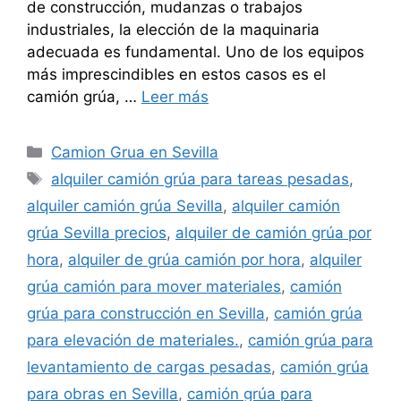
de construcción, mudanzas o trabajos
industriales, la elección de la maquinaria
adecuada es fundamental. Uno de los equipos
más imprescindibles en estos casos es el
camión grúa, …
Leer más
Categorías
Camion Grua en Sevilla
Etiquetas
alquiler camión grúa para tareas pesadas
,
alquiler camión grúa Sevilla
,
alquiler camión
grúa Sevilla precios
,
alquiler de camión grúa por
hora
,
alquiler de grúa camión por hora
,
alquiler
grúa camión para mover materiales
,
camión
grúa para construcción en Sevilla
,
camión grúa
para elevación de materiales.
,
camión grúa para
levantamiento de cargas pesadas
,
camión grúa
para obras en Sevilla
,
camión grúa para