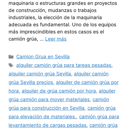
maquinaria o estructuras grandes en proyectos
de construcción, mudanzas o trabajos
industriales, la elección de la maquinaria
adecuada es fundamental. Uno de los equipos
más imprescindibles en estos casos es el
camión grúa, …
Leer más
Categorías
Camion Grua en Sevilla
Etiquetas
alquiler camión grúa para tareas pesadas
,
alquiler camión grúa Sevilla
,
alquiler camión
grúa Sevilla precios
,
alquiler de camión grúa por
hora
,
alquiler de grúa camión por hora
,
alquiler
grúa camión para mover materiales
,
camión
grúa para construcción en Sevilla
,
camión grúa
para elevación de materiales.
,
camión grúa para
levantamiento de cargas pesadas
,
camión grúa