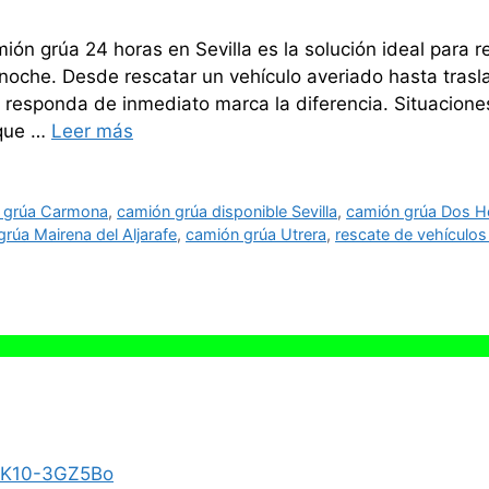
mión grúa 24 horas en Sevilla es la solución ideal para 
a noche. Desde rescatar un vehículo averiado hasta tras
responda de inmediato marca la diferencia. Situaciones
 que …
Leer más
 grúa Carmona
,
camión grúa disponible Sevilla
,
camión grúa Dos 
rúa Mairena del Aljarafe
,
camión grúa Utrera
,
rescate de vehículos 
/zK10-3GZ5Bo