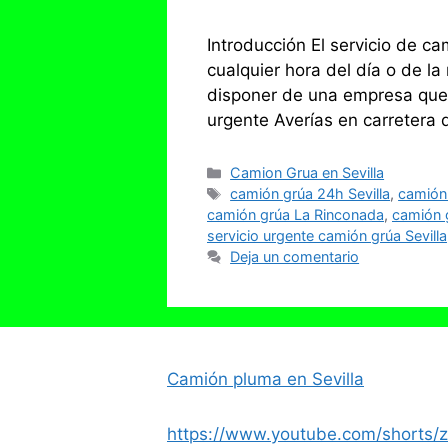
Introducción El servicio de ca
cualquier hora del día o de l
disponer de una empresa que 
urgente Averías en carretera
Categorías
Camion Grua en Sevilla
Etiquetas
camión grúa 24h Sevilla
,
camión
camión grúa La Rinconada
,
camión g
servicio urgente camión grúa Sevilla
Deja un comentario
Camión pluma en Sevilla
https://www.youtube.com/shorts