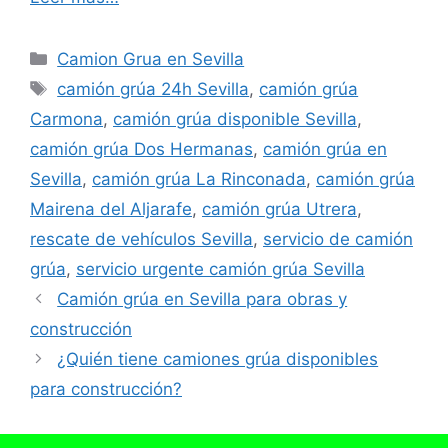
Categorías
Camion Grua en Sevilla
Etiquetas
camión grúa 24h Sevilla
,
camión grúa
Carmona
,
camión grúa disponible Sevilla
,
camión grúa Dos Hermanas
,
camión grúa en
Sevilla
,
camión grúa La Rinconada
,
camión grúa
Mairena del Aljarafe
,
camión grúa Utrera
,
rescate de vehículos Sevilla
,
servicio de camión
grúa
,
servicio urgente camión grúa Sevilla
Camión grúa en Sevilla para obras y
construcción
¿Quién tiene camiones grúa disponibles
para construcción?