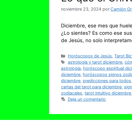
noviembre 23, 2024
por
Camión Grú
Diciembre, ese mes que huele
¿Lo sientes? Es como ese susur
de Jesús, no solo interpreta
Categorías
Horóscopos de Jesús
,
Tarot Bi
Etiquetas
astrología y tarot diciembre
,
cóm
astrología
,
horóscopo espiritual di
diciembre
,
horóscopos signos zodi
diciembre
,
predicciones para todos 
cartas del tarot para diciembre
,
sign
zodiacales
,
tarot intuitivo diciembr
Deja un comentario