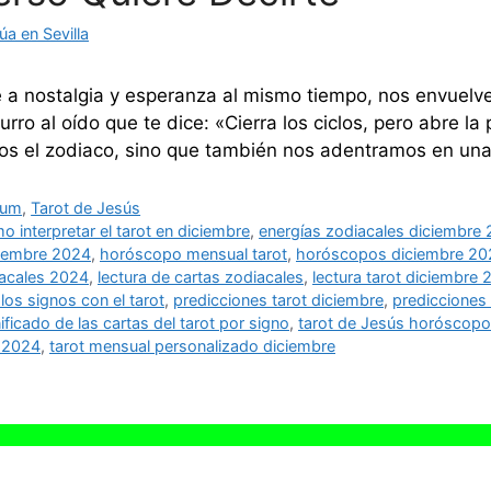
a en Sevilla
 a nostalgia y esperanza al mismo tiempo, nos envuelv
ro al oído que te dice: «Cierra los ciclos, pero abre la 
mos el zodiaco, sino que también nos adentramos en un
zum
,
Tarot de Jesús
o interpretar el tarot en diciembre
,
energías zodiacales diciembre
ciembre 2024
,
horóscopo mensual tarot
,
horóscopos diciembre 20
acales 2024
,
lectura de cartas zodiacales
,
lectura tarot diciembre
los signos con el tarot
,
predicciones tarot diciembre
,
predicciones 
ificado de las cartas del tarot por signo
,
tarot de Jesús horóscop
e 2024
,
tarot mensual personalizado diciembre