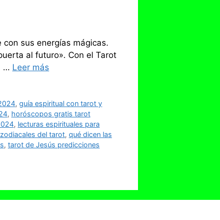
e con sus energías mágicas.
puerta al futuro». Con el Tarot
a …
Leer más
 2024
,
guía espiritual con tarot y
24
,
horóscopos gratis tarot
 2024
,
lecturas espirituales para
zodiacales del tarot
,
qué dicen las
os
,
tarot de Jesús predicciones