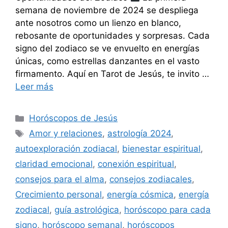
semana de noviembre de 2024 se despliega
ante nosotros como un lienzo en blanco,
rebosante de oportunidades y sorpresas. Cada
signo del zodiaco se ve envuelto en energías
únicas, como estrellas danzantes en el vasto
firmamento. Aquí en Tarot de Jesús, te invito …
Leer más
Categorías
Horóscopos de Jesús
Etiquetas
Amor y relaciones
,
astrología 2024
,
autoexploración zodiacal
,
bienestar espiritual
,
claridad emocional
,
conexión espiritual
,
consejos para el alma
,
consejos zodiacales
,
Crecimiento personal
,
energía cósmica
,
energía
zodiacal
,
guía astrológica
,
horóscopo para cada
signo
,
horóscopo semanal
,
horóscopos