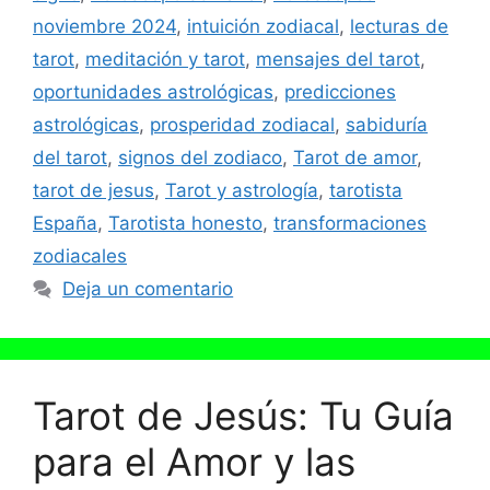
noviembre 2024
,
intuición zodiacal
,
lecturas de
tarot
,
meditación y tarot
,
mensajes del tarot
,
oportunidades astrológicas
,
predicciones
astrológicas
,
prosperidad zodiacal
,
sabiduría
del tarot
,
signos del zodiaco
,
Tarot de amor
,
tarot de jesus
,
Tarot y astrología
,
tarotista
España
,
Tarotista honesto
,
transformaciones
zodiacales
Deja un comentario
Tarot de Jesús: Tu Guía
para el Amor y las