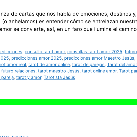
danza de cartas que nos habla de emociones, destinos y,
(o anhelamos) es entender cómo se entrelazan nuestra
amor se convierte, así, en un faro que ilumina el cami
redicciones
,
consulta tarot amor
,
consultas tarot amor 2025
,
futur
2025
,
predicciones amor 2025
,
predicciones amor Maestro Jesús
,
rot amor real
,
tarot de amor online
,
tarot de parejas
,
Tarot del amor
t futuro relaciones
,
tarot maestro Jesús
,
tarot online amor
,
Tarot pa
 pareja
,
tarot y amor
,
Tarotista Jesús