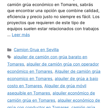
camión grúa económico en Tomares, sabrás
que encontrar una opción que combine calidad,
eficiencia y precio justo no siempre es fácil. Los
proyectos que requieren de este tipo de
equipos suelen estar relacionados con trabajos
…
Leer más
Categorías
Camion Grua en Sevilla
Etiquetas
alquiler de camión con grúa barato en
Tomares
,
alquiler de camión grúa con operador
económico en Tomares
,
Alquiler de camión grúa
economico en Tomares
,
alquiler de grúa a bajo
costo en Tomares
,
Alquiler de grúa móvil
asequible en Tomares
,
alquiler económico de
camión grúa en Tomares
,
alquiler económico de
grúa con conductor en Tomares
,
camión grúa