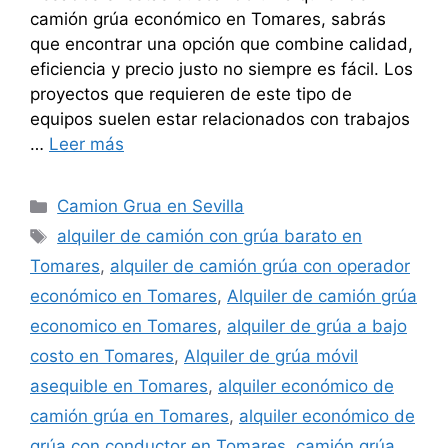
camión grúa económico en Tomares, sabrás
que encontrar una opción que combine calidad,
eficiencia y precio justo no siempre es fácil. Los
proyectos que requieren de este tipo de
equipos suelen estar relacionados con trabajos
…
Leer más
Categorías
Camion Grua en Sevilla
Etiquetas
alquiler de camión con grúa barato en
Tomares
,
alquiler de camión grúa con operador
económico en Tomares
,
Alquiler de camión grúa
economico en Tomares
,
alquiler de grúa a bajo
costo en Tomares
,
Alquiler de grúa móvil
asequible en Tomares
,
alquiler económico de
camión grúa en Tomares
,
alquiler económico de
grúa con conductor en Tomares
,
camión grúa