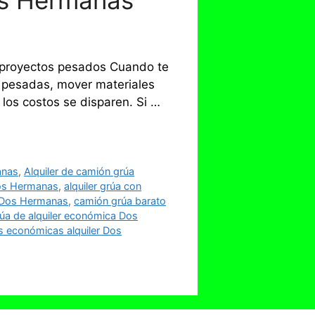
os Hermanas
s proyectos pesados Cuando te
s pesadas, mover materiales
 los costos se disparen. Si …
anas
,
Alquiler de camión grúa
Dos Hermanas
,
alquiler grúa con
 Dos Hermanas
,
camión grúa barato
úa de alquiler económica Dos
s económicas alquiler Dos