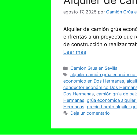
Alquiler de c
agosto 17, 2025
por
Camión Grúa en
Alquiler de camión grúa econ
enfrentas a un proyecto que r
de construcción o realizar tr
Leer más
Categorías
Camion Grua en Sevilla
Etiquetas
alquiler camión grúa económic
economico en Dos Hermanas
,
alqu
conductor económico Dos Herman
Dos Hermanas
,
camión grúa de ba
Hermanas
,
grúa económica alquile
Hermanas
,
precio barato alquiler 
Deja un comentario