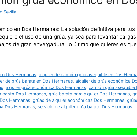
amión grúa economico en D
 Sevilla
ómico en Dos Hermanas: La solución definitiva para tu
equiere el uso de una grúa, ya sea para levantar carga
abajos de gran envergadura, lo último que quieres es que
o en Dos Hermanas
,
alquiler de camión grúa asequible en Dos Herm
iler de grúa barata en Dos Hermanas
,
alquiler de grúa económica 
as
,
alquiler grúa económica Dos Hermanas
,
camión grúa asequible
jo costo Dos Hermanas
,
grúa barata para alquiler Dos Hermanas
,
gr
r Dos Hermanas
,
grúas de alquiler económicas Dos Hermanas
,
grúa
grúa Dos Hermanas
,
servicio de alquiler grúa barato Dos Hermanas