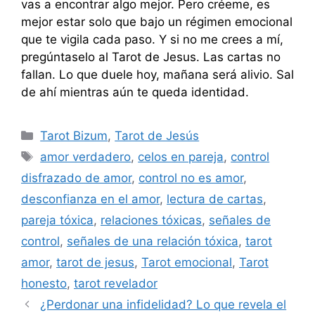
vas a encontrar algo mejor. Pero créeme, es
mejor estar solo que bajo un régimen emocional
que te vigila cada paso. Y si no me crees a mí,
pregúntaselo al Tarot de Jesus. Las cartas no
fallan. Lo que duele hoy, mañana será alivio. Sal
de ahí mientras aún te queda identidad.
Categorías
Tarot Bizum
,
Tarot de Jesús
Etiquetas
amor verdadero
,
celos en pareja
,
control
disfrazado de amor
,
control no es amor
,
desconfianza en el amor
,
lectura de cartas
,
pareja tóxica
,
relaciones tóxicas
,
señales de
control
,
señales de una relación tóxica
,
tarot
amor
,
tarot de jesus
,
Tarot emocional
,
Tarot
honesto
,
tarot revelador
¿Perdonar una infidelidad? Lo que revela el