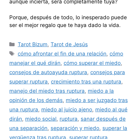
aunque incierta, será completamente tuya?
Porque, después de todo, lo inesperado puede
ser el mejor regalo que te haya dado la vida.
Categorías
Tarot Bizum
,
Tarot de Jesús
Etiquetas
cómo afrontar el fin de una relación
,
cómo
manejar el qué dirán
,
cómo superar el miedo
,
consejos de autoayuda ruptura
,
consejos para
superar ruptura
,
crecimiento tras una ruptura
,
manejo del miedo tras ruptura
,
miedo a la
opinión de los demás
,
miedo a ser juzgado tras
una ruptura
,
miedo al juicio ajeno
,
miedo al qué
dirán
,
miedo social
,
ruptura
,
sanar después de
una separación
,
separación y miedo
,
superar la
vergüenza tras ruptura
,
superar ruptura