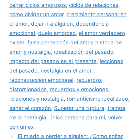
cerrar ciclos amorosos
,
ciclos de relaciones
,
cómo olvidar un amor
,
crecimiento personal en
el amor
,
dejar ir a alguien
,
dependencia
emocional
,
duelo amoroso
,
el amor verdadero
existe
,
falsa percepción del amor
,
historia de
amor y nostalgia
,
idealización del pasado
,
impacto del pasado en el presente
,
lecciones
del pasado
,
nostalgia en el amor
,
reconstrucción emocional
,
recuerdos
distorsionados
,
recuerdos y emociones
,
relaciones y nostalgia
,
romanticismo idealizado
,
sanar el corazón
,
Superar una ruptura
,
trampa
de la nostalgia
,
única persona para mí
,
volver
con un ex
El miedo a perder a alguien: ¿Cómo soltar