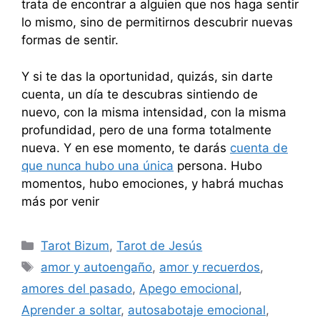
trata de encontrar a alguien que nos haga sentir
lo mismo, sino de permitirnos descubrir nuevas
formas de sentir.
Y si te das la oportunidad, quizás, sin darte
cuenta, un día te descubras sintiendo de
nuevo, con la misma intensidad, con la misma
profundidad, pero de una forma totalmente
nueva. Y en ese momento, te darás
cuenta de
que nunca hubo una única
persona. Hubo
momentos, hubo emociones, y habrá muchas
más por venir
Categorías
Tarot Bizum
,
Tarot de Jesús
Etiquetas
amor y autoengaño
,
amor y recuerdos
,
amores del pasado
,
Apego emocional
,
Aprender a soltar
,
autosabotaje emocional
,