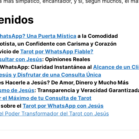
ta más simpático, encantador, y sí, según muchos, el m
enidos
WhatsApp? Una Puerta Mística
a la Comodidad
otista, un Confidente con Carisma y Corazón
vicio de
Tarot por WhatsApp Fiable?
ultar con Jesús
: Opiniones Reales
r WhatsApp: Claridad Instantánea al
Alcance de un Cl
esús y Disfrutar de una Consulta Única
s Hacerle a Jesús? De Amor, Dinero y Mucho Más
ismo de Jesús
: Transparencia y Veracidad Garantizad
 el Máximo de tu Consulta de Tarot
 sobre el
Tarot por WhatsApp con Jesús
el Poder Transformador del Tarot con Jesús