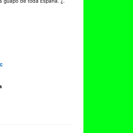
ás guapo de toda España. ¿.
ic
a