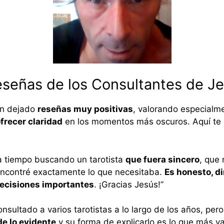
señas de los Consultantes de J
n dejado
reseñas muy positivas
, valorando especialm
frecer claridad
en los momentos más oscuros. Aquí te 
a tiempo buscando un tarotista
que fuera sincero
, que 
encontré exactamente lo que necesitaba.
Es honesto, di
ecisiones importantes
. ¡Gracias Jesús!”
onsultado a varios tarotistas a lo largo de los años, per
de lo evidente
y su forma de explicarlo es lo que más v