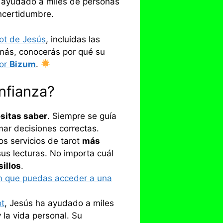
a ayudado a miles de personas
incertidumbre.
rot de Jesús
, incluidas las
emás, conocerás por qué su
or
Bizum
.
nfianza?
sitas saber
. Siempre se guía
mar decisiones correctas.
os servicios de tarot
más
sus lecturas. No importa cuál
sillos
.
 que puedas acceder a una
ot
, Jesús ha ayudado a miles
 la vida personal. Su