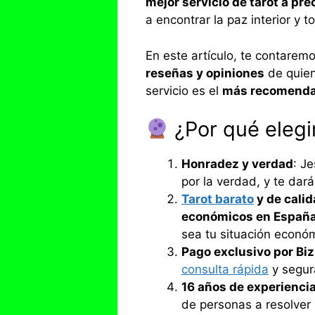
mejor servicio de tarot a pre
a encontrar la paz interior y
En este artículo, te contarem
reseñas y opiniones
de quien
servicio es el
más recomenda
¿Por qué elegi
Honradez y verdad
: J
por la verdad, y te dar
Tarot barato
y de cali
económicos en Españ
sea tu situación econó
Pago exclusivo por Bi
consulta rápida
y segura
16 años de experienci
de personas a resolver 