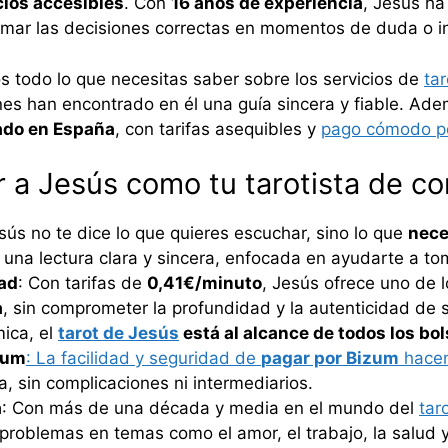
cios accesibles
. Con
16 años de experiencia
, Jesús h
 tomar las decisiones correctas en momentos de duda o 
os todo lo que necesitas saber sobre los servicios de
ta
es han encontrado en él una guía sincera y fiable. Ad
do en España
, con tarifas asequibles y
pago cómodo p
r a Jesús como tu tarotista de co
esús no te dice lo que quieres escuchar, sino lo que
nece
á una lectura clara y sincera, enfocada en ayudarte a to
dad
: Con tarifas de
0,41€/minuto
, Jesús ofrece uno de l
a
, sin comprometer la profundidad y la autenticidad de 
mica, el
tarot de Jesús
está al alcance de todos los bol
zum
: La facilidad y seguridad de
pagar por Bizum
hacen
, sin complicaciones ni intermediarios.
a
: Con más de una década y media en el mundo del
tar
problemas en temas como el amor, el trabajo, la salud y