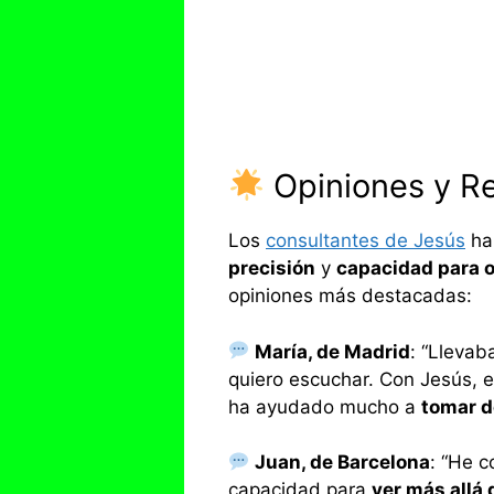
Opiniones y Re
Los
consultantes de Jesús
ha
precisión
y
capacidad para o
opiniones más destacadas:
María, de Madrid
: “Llevab
quiero escuchar. Con Jesús, 
ha ayudado mucho a
tomar d
Juan, de Barcelona
: “He c
capacidad para
ver más allá 