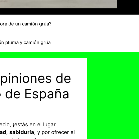
hora de un camión grúa?
ón pluma y camión grúa
piniones de
o de España
ecio, ¡estás en el lugar
dad
,
sabiduría
, y por ofrecer el