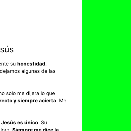
esús
ente su
honestidad
,
dejamos algunas de las
no solo me dijera lo que
recto y siempre acierta
. Me
o
Jesús es único
. Su
aloro.
Siempre me dice la