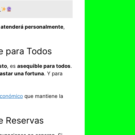
m
 atenderá personalmente
,
e para Todos
sto
, es
asequible para todos
.
gastar una fortuna
. Y para
 económico
que mantiene la
de Reservas