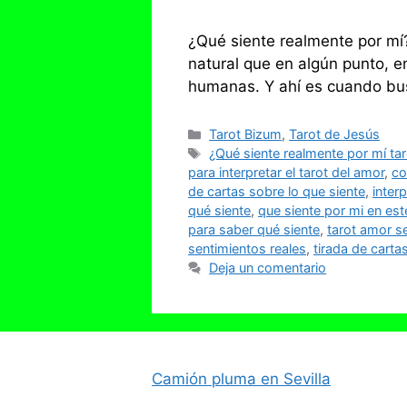
¿Qué siente realmente por mí?
natural que en algún punto, e
humanas. Y ahí es cuando bu
Categorías
Tarot Bizum
,
Tarot de Jesús
Etiquetas
¿Qué siente realmente por mí tar
para interpretar el tarot del amor
,
co
de cartas sobre lo que siente
,
inter
qué siente
,
que siente por mi en es
para saber qué siente
,
tarot amor s
sentimientos reales
,
tirada de cart
Deja un comentario
Camión pluma en Sevilla