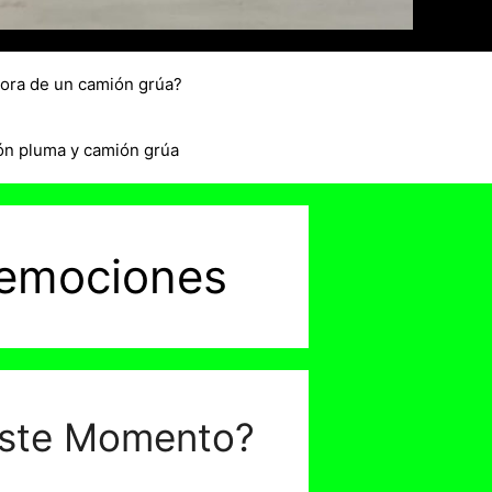
hora de un camión grúa?
ón pluma y camión grúa
 emociones
 Este Momento?