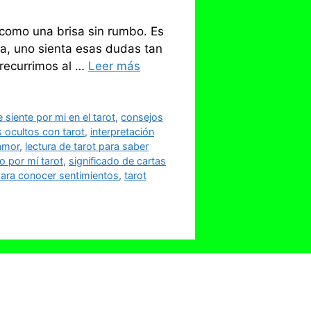
 como una brisa sin rumbo. Es
ma, uno sienta esas dudas tan
recurrimos al …
Leer más
siente por mi en el tarot
,
consejos
 ocultos con tarot
,
interpretación
 amor
,
lectura de tarot para saber
o por mí tarot
,
significado de cartas
para conocer sentimientos
,
tarot