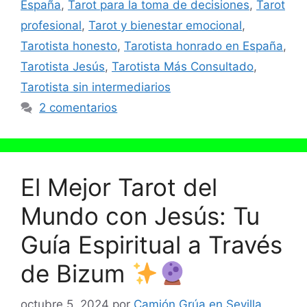
España
,
Tarot para la toma de decisiones
,
Tarot
profesional
,
Tarot y bienestar emocional
,
Tarotista honesto
,
Tarotista honrado en España
,
Tarotista Jesús
,
Tarotista Más Consultado
,
Tarotista sin intermediarios
2 comentarios
El Mejor Tarot del
Mundo con Jesús: Tu
Guía Espiritual a Través
de Bizum
octubre 5, 2024
por
Camión Grúa en Sevilla