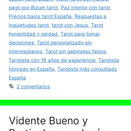
pago por Bizum tarot
,
Paz interior con tarot
,
Precios bajos tarot España
,
Respuestas a
inquietudes tarot
,
tarot con Jesus
,
Tarot
honestidad y verdad
,
Tarot para tomar
decisiones
,
Tarot personalizado sin
intermediarios
,
Tarot sin gabinetes falsos
,
Tarotista con 16 años de experiencia
,
Tarotista
honrado en España
,
Tarotista más consultado
España
2 comentarios
Vidente Bueno y