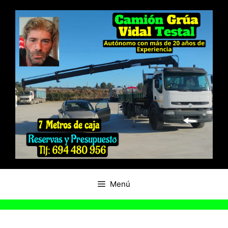
Saltar
al
contenido
Menú