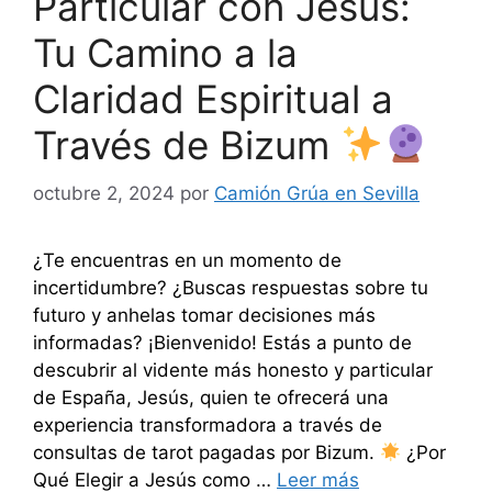
Particular con Jesús:
Tu Camino a la
Claridad Espiritual a
Través de Bizum
octubre 2, 2024
por
Camión Grúa en Sevilla
¿Te encuentras en un momento de
incertidumbre? ¿Buscas respuestas sobre tu
futuro y anhelas tomar decisiones más
informadas? ¡Bienvenido! Estás a punto de
descubrir al vidente más honesto y particular
de España, Jesús, quien te ofrecerá una
experiencia transformadora a través de
consultas de tarot pagadas por Bizum.
¿Por
Qué Elegir a Jesús como …
Leer más