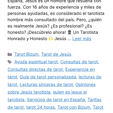
España, Jesús es un nombre que resuena con
fuerza. Con 16 años de experiencia y miles de
personas ayudadas, es considerado el tarotista
hombre más consultado del país. Pero, ¿quién
es realmente Jesús? ¿Es profesional? ¿Es
honesto? ¡Descúbrelo ahora!
Un Tarotista
Honrado y Honesto
Jesús …
Leer más
Categorías
Tarot Bizum
,
Tarot de Jesús
Etiquetas
Ayuda espiritual tarot
,
Consultas de tarot
,
Consultas directas de tarot
,
Experiencia en
tarot
,
Guía de tarot personalizada
,
lecturas de
tarot
,
Lecturas sinceras de tarot
,
Opiniones
sobre Jesús tarotista
,
quien es jesus el
tarotista
,
Servicios de tarot en España
,
Tarifas
de tarot
,
tarot 24 horas
,
Tarot con Bizum
,
Tarot