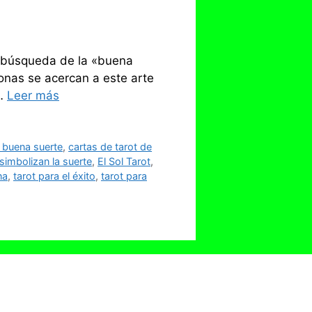
la búsqueda de la «buena
onas se acercan a este arte
 …
Leer más
t buena suerte
,
cartas de tarot de
simbolizan la suerte
,
El Sol Tarot
,
na
,
tarot para el éxito
,
tarot para