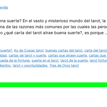
villa
ena suerte? En el vasto y misterioso mundo del tarot, 
una de las razones más comunes por las cuales las pers
do ¿qué carta del tarot atrae buena suerte?, es porque
 suerte?
,
As de Copas tarot
,
buenas cartas del tarot
,
carta del taro
ridad
,
cartas de tarot y suerte
,
cartas que atraen suerte
,
cartas que 
ueda de la Fortuna
,
suerte en el tarot
,
tarot de la suerte
,
tarot fortu
destino
,
tarot y oportunidades
,
Tres de Oros tarot