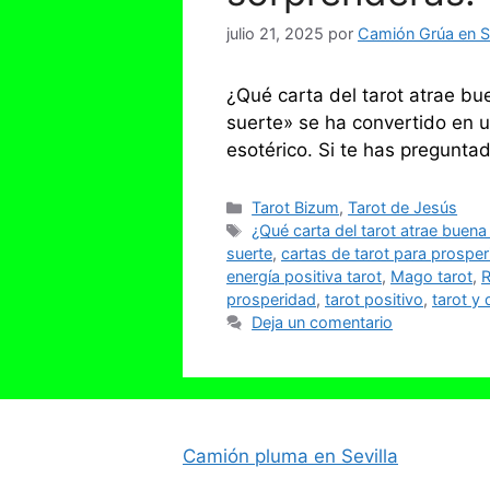
julio 21, 2025
por
Camión Grúa en Se
¿Qué carta del tarot atrae bu
suerte» se ha convertido en 
esotérico. Si te has pregunta
Categorías
Tarot Bizum
,
Tarot de Jesús
Etiquetas
¿Qué carta del tarot atrae buena
suerte
,
cartas de tarot para prospe
energía positiva tarot
,
Mago tarot
,
R
prosperidad
,
tarot positivo
,
tarot y 
Deja un comentario
Camión pluma en Sevilla