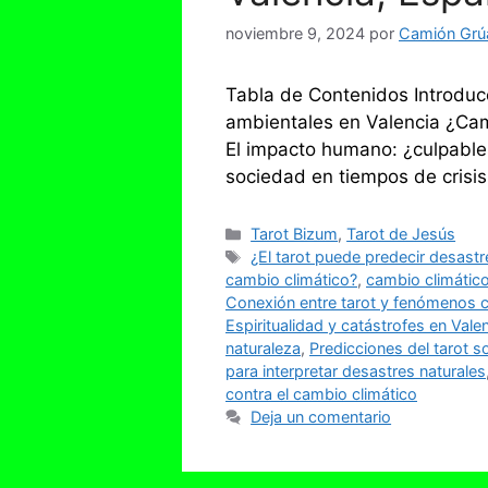
noviembre 9, 2024
por
Camión Grúa
Tabla de Contenidos Introducci
ambientales en Valencia ¿Cambi
El impacto humano: ¿culpables
sociedad en tiempos de crisi
Categorías
Tarot Bizum
,
Tarot de Jesús
Etiquetas
¿El tarot puede predecir desast
cambio climático?
,
cambio climático
Conexión entre tarot y fenómenos c
Espiritualidad y catástrofes en Vale
naturaleza
,
Predicciones del tarot 
para interpretar desastres naturales
contra el cambio climático
Deja un comentario