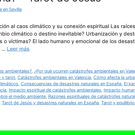
 en Sevilla
ón al caos climático y su conexión espiritual Las raíces
o climático o destino inevitable? Urbanización y destruc
 o víctimas? El lado humano y emocional de los desastr
s …
Leer más
res ambientales?
,
¿Por qué ocurren catástrofes ambientales en Vale
 y tarot
,
Catástrofes ambientales en Valencia
,
Cómo afecta la urban
limáticos
,
Consecuencias de desastres naturales en España
,
El ka
ncia
,
Impacto espiritual de catástrofes ambientales
,
Impacto humano
sobre el medio ambiente
,
Razones espirituales de catástrofes natura
,
Tarot de Jesús y desastres naturales en España
,
Tarot y equilibrio